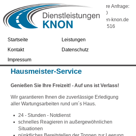
Wir freuen uns auf Ihre Anfrage:
Fon: 08456 / 91543-0
info@dienstleistungen-knon.de
Notruf:
0175 / 22 33 516
Startseite
Leistungen
Kontakt
Datenschutz
Impressum
Hausmeister-Service
Genießen Sie Ihre Freizeit! - Auf uns ist Verlass!
Wir garantieren Ihnen die zuverlässige Erledigung
aller Wartungsarbeiten rund um´s Haus.
24 - Stunden - Notdienst
schnelles Reagieren in außergewöhnlichen
Situationen
pünktliches Bereitstellen der Tonnen zur Leerung